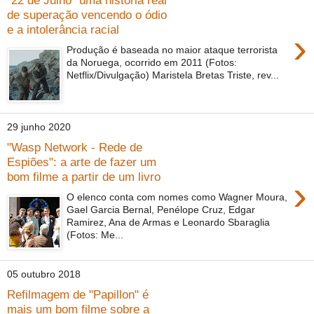
"22 de Julho" uma história real
de superação vencendo o ódio
e a intolerância racial
›
Produção é baseada no maior ataque terrorista
da Noruega, ocorrido em 2011 (Fotos:
Netflix/Divulgação) Maristela Bretas Triste, rev...
29 junho 2020
"Wasp Network - Rede de
Espiões": a arte de fazer um
bom filme a partir de um livro
›
O elenco conta com nomes como Wagner Moura,
Gael Garcia Bernal, Penélope Cruz, Edgar
Ramirez, Ana de Armas e Leonardo Sbaraglia
(Fotos: Me...
05 outubro 2018
Refilmagem de "Papillon" é
mais um bom filme sobre a