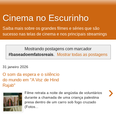
Cinema no Escurinho
Saiba mais sobre os grandes filmes e séries que são
sucesso nas telas de cinema e nos principais streamings
Mostrando postagens com marcador
#baseadoemfatosreais
.
Mostrar todas as postagens
31 janeiro 2026
O som da espera e o silêncio
do mundo em "A Voz de Hind
Rajab"
›
Filme retrata a noite de angústia de voluntários
durante a chamada de uma criança palestina
presa dentro de um carro sob fogo cruzado
(Fotos...