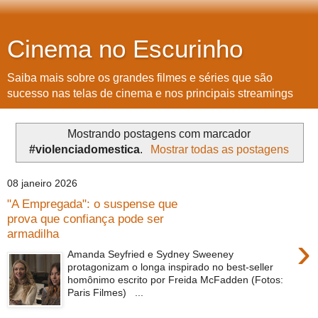
Cinema no Escurinho
Saiba mais sobre os grandes filmes e séries que são
sucesso nas telas de cinema e nos principais streamings
Mostrando postagens com marcador
#violenciadomestica
.
Mostrar todas as postagens
08 janeiro 2026
"A Empregada": o suspense que
prova que confiança pode ser
armadilha
›
Amanda Seyfried e Sydney Sweeney
protagonizam o longa inspirado no best-seller
homônimo escrito por Freida McFadden (Fotos:
Paris Filmes) ...