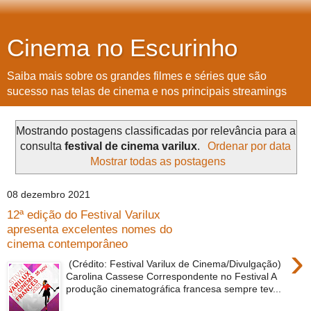
Cinema no Escurinho
Saiba mais sobre os grandes filmes e séries que são
sucesso nas telas de cinema e nos principais streamings
Mostrando postagens classificadas por relevância para a
consulta
festival de cinema varilux
.
Ordenar por data
Mostrar todas as postagens
08 dezembro 2021
12ª edição do Festival Varilux
apresenta excelentes nomes do
cinema contemporâneo
›
(Crédito: Festival Varilux de Cinema/Divulgação)
Carolina Cassese Correspondente no Festival A
produção cinematográfica francesa sempre tev...